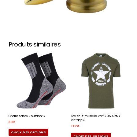
Produits similaires
Chaussettes « outdoor »
Tee shirt militaire vert « US ARMY
vintage »
8,00
€
14,99
€
CHOIX DES OPTIONS
CHOIX DES OPTIONS