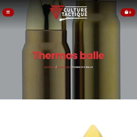
0
Thermos balle
ACCUEIL
/
GOODIES
/ THERMOS BALLE