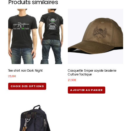
Produits similaires
Tee shirt noir Dark Night
Casquette Sniper coyote broderie
Culture Tactique
25,00
€
21,90
€
CHOIX DES OPTIONS
AJOUTER AU PANIER