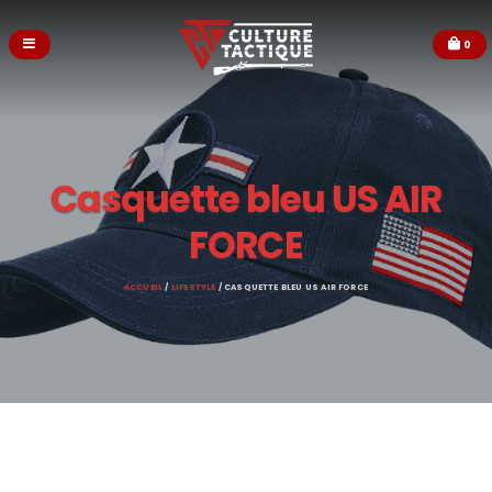
0
Casquette bleu US AIR
FORCE
ACCUEIL
/
LIFESTYLE
/ CASQUETTE BLEU US AIR FORCE