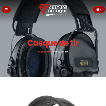
0
Casque de tir
ACCUEIL
/
TIR
/ CASQUE DE TIR