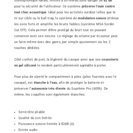
stéréophonique idéale, limitée à un niveau sans danger de
82 db
pour la sécurité de l’utilisateur. Ce système
préserve l’ouïe contre
tout choc acoustique
. Idéal pour les activités outdoor telles que le
tir sur cible ou le ball trap, le système de
modulation sonore
atténue
les sons forts et amplifie les bruits faibles (système MSA Sordin
Cut Off). Cela permet d’être protégé du bruit tout en pouvant
converser avec ses voisins. Le réglage du volume par écouteur peut
se faire même avec des gants, par simple ajustement via les 2
touches dédiées.
Côté confort de port, la légèreté du casque ainsi que ses
coussinets
en gel siliconé
le rendent particulièrement agréable à porter.
Pour plus de sûreté le compartiment à piles (piles fournies avec le
casque), est
étanche à l’eau
, afin de protéger la batterie et
préserver l
‘autonomie très élevée
du Suprême Pro (600h). De
même, les coquilles sont également étanches.
Serre-tête pliable
Qualité du son Stéréo
Puissance sonore limitée à 82dB (A)
Entrée audio