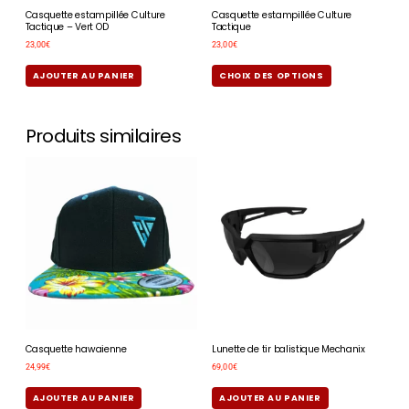
Casquette estampillée Culture
Casquette estampillée Culture
Tactique – Vert OD
Tactique
23,00
€
23,00
€
AJOUTER AU PANIER
CHOIX DES OPTIONS
Produits similaires
Casquette hawaienne
Lunette de tir balistique Mechanix
24,99
€
69,00
€
AJOUTER AU PANIER
AJOUTER AU PANIER