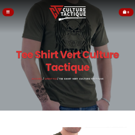
0
Tee Shirt Vert Culture
Tactique
ACCUEIL
/
LIFESTYLE
/ TEE SHIRT VERT CULTURE TACTIQUE