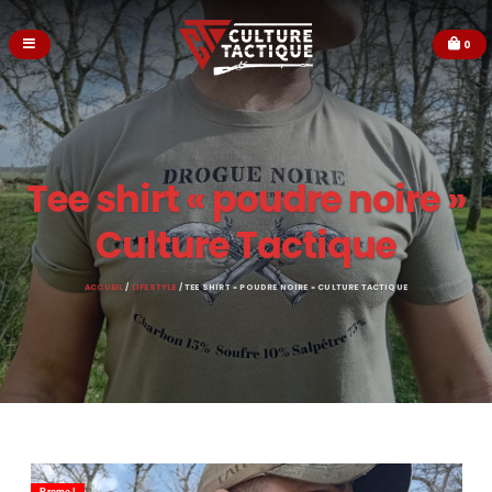
0
Tee shirt « poudre noire »
Culture Tactique
ACCUEIL
/
LIFESTYLE
/ TEE SHIRT « POUDRE NOIRE » CULTURE TACTIQUE
Promo !