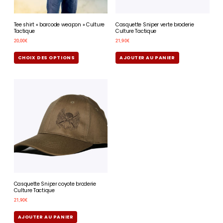
Tee shirt « barcode weapon » Culture
Casquette Sniper verte broderie
Tactique
Culture Tactique
20,00
€
21,90
€
CHOIX DES OPTIONS
AJOUTER AU PANIER
Casquette Sniper coyote broderie
Culture Tactique
21,90
€
AJOUTER AU PANIER