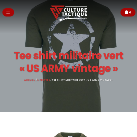
0
Tee shirt militaire vert
« US ARMY vintage »
ACCUEIL
/
LIFESTYLE
/ TEE SHIRT MILITAIRE VERT « US ARMY VINTAGE »