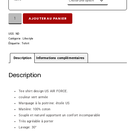
AJOUTER AU PANIER
UGS :
ND
Catégorie :
Lifestyle
Étiquette :
T-shirt
Description
Informations complémentaires
Description
Tee shirt design US AIR FORCE.
couleur vert armée
Marquage à la poitrine: étoile US
Matière: 100% coton
Souple et naturel apportant un confort incomparable
Très agréable à porter
Lavage: 30°