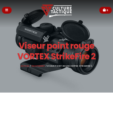
0
Viseur point rouge
VORTEX StrikeFire 2
ACCUEIL
/
ÉQUIPEMENT
/ VISEUR POINT ROUGE VORTEX STRIKEFIRE 2