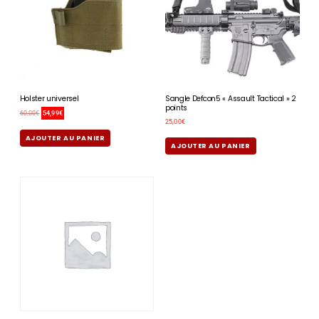
Holster universel
Sangle Defcon5 « Assault Tactical » 2
points
60,00
€
54,99
€
25,00
€
AJOUTER AU PANIER
AJOUTER AU PANIER