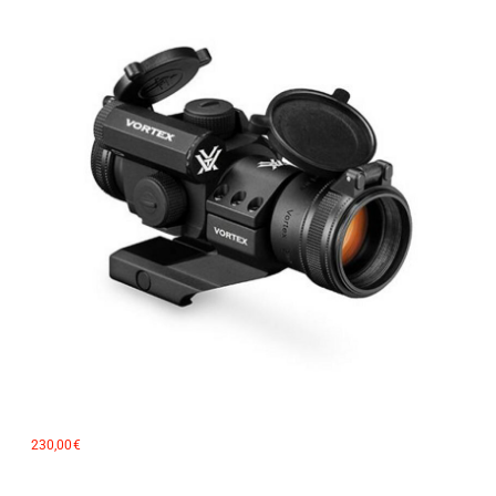
230,00
€
Viseur point rouge VORTEX