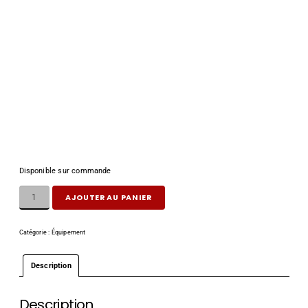
strikefire II:
achetez
au
meilleur prix Retrouvez sur
notre boutique culture-
tactique.fr un large choix de
Viseurs Point Rouge, arme,
etc…
Disponible sur commande
AJOUTER AU PANIER
Catégorie :
Équipement
Description
Description